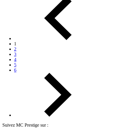
1
2
3
4
5
6
Suivez MC Prestige sur :